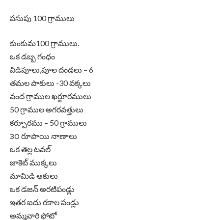
పసుపు 100 గ్రాములు
కుంకుమ100 గ్రాములు.
ఒక డబ్బ గంధం
విడిపూలు,పూల దండలు – 6
తమల పాకులు -30 వక్కలు
వంద గ్రాముల ఖర్జూరములు
50 గ్రాముల అగరవత్తులు
కర్పూరము – 50 గ్రాములు
౩౦ రూపాయి నాణాలు
ఒక తెల్ల టవల్
జాకెట్ ముక్కలు
మామిడి ఆకులు
ఒక డజన్ అరటిపండ్లు
ఇతర ఐదు రకాల పండ్లు
అమ్మవారి ఫోటో