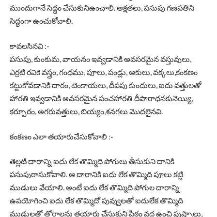
ముందుగానే సిద్ధం చేసుకునిఉంచాలి. అక్షతలు, పసుపు గణపతిని
సిద్ధంగా ఉంచుకోవాలి.
కావలసినవి :-
పసుపు, కుంకుమ, వాయనం ఇవ్వడానికి అవసరమైన వస్తువులు,
ఎర్రటి రవికె వస్త్రం, గంధము, పూలు, పండ్లు, ఆకులు, వక్కలు,కంకణం
కట్టుకోవడానికి దారం, టెంకాయలు, దీపపు కుందులు, ఐదు వత్తులతో
హారతి ఇవ్వడానికి అవసరమైన పంచహారతి దీపారాధనకునెయ్యి,
కర్పూరం, అగరువత్తులు, బియ్యం,శనగలు మొదలైనవి.
కంకణం ఎలా తయారుచేసుకోవాలి :-
తెల్లటి దారాన్ని ఐదు లేక తొమ్మిది పోగులు తీసుకుని దానికి
పసుపురాసుకోవాలి. ఆ దారానికి ఐదు లేక తొమ్మిది పూలు కట్టి
ముడులు వేయాలి. అంటే ఐదు లేక తొమ్మిది పోగుల దారాన్ని
ఉపయోగించి ఐదు లేక తొమ్మిదో పువ్వులతో ఐదులేక తొమ్మిది
ముడులతో తోరాలను తయారు చేసుకుని పీఠం వద్ద ఉంచి పుష్పాలు,