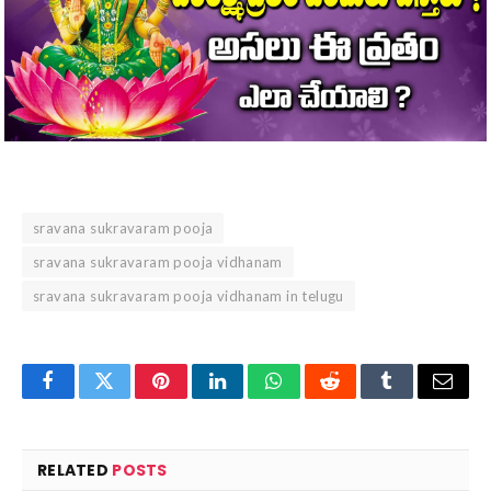
sravana sukravaram pooja
sravana sukravaram pooja vidhanam
sravana sukravaram pooja vidhanam in telugu
Facebook
Twitter
Pinterest
LinkedIn
WhatsApp
Reddit
Tumblr
Email
RELATED
POSTS