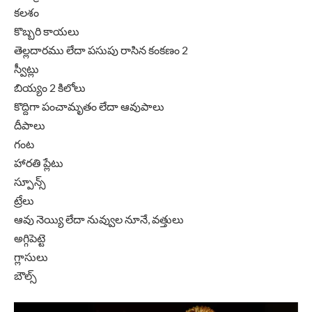
కలశం
కొబ్బరి కాయలు
తెల్లదారము లేదా పసుపు రాసిన కంకణం 2
స్వీట్లు
బియ్యం 2 కిలోలు
కొద్దిగా పంచామృతం లేదా ఆవుపాలు
దీపాలు
గంట
హారతి ప్లేటు
స్పూన్స్
ట్రేలు
ఆవు నెయ్యి లేదా నువ్వుల నూనే, వత్తులు
అగ్గిపెట్టె
గ్లాసులు
బౌల్స్