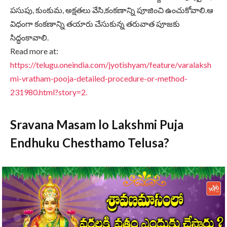
పసుపు, కుంకుమ, అక్షతలు వేసి,కంకణాన్ని పూజించి ఉంచుకోవాలి.ఆ
విధంగా కంకణాన్ని తయారు చేసుకున్న తరువాత పూజకు
సిద్ధంకావాలి.
Read more at:
https://telugu.oneindia.com/jyotishyam/feature/varalaksh
mi-vratham-pooja-detailed-procedure-or-method-
231980.html?story=2.
Sravana Masam lo Lakshmi Puja
Endhuku Chesthamo Telusa?