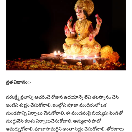
వ్రత విధానం :-
వరలక్ష్మీ వ్రతాన్ని ఆచరించే రోజున ఉదయాన్నే లేచి తలస్నానం చేసి
ఇంటిని శుభ్రం చేసుకోవాలి. ఇంట్లోని పూజా మందిరంలో ఒక
మండపాన్ని ఏర్పాటు చేసుకోవాలి. ఈ మండపంపై బియ్యపు పిండితో
ముగ్గువేసి కలశం ఏర్పాటుచేసుకోవాలి. అమ్మవారి ఫొటో
అమర్చుకోవాలి. పూజాసామగ్రిని అంతా సిద్ధం చేసుకోవాలి. తోరణాలు