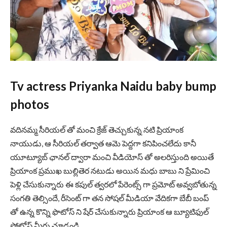
Tv actress Priyanka Naidu baby bump
photos
వదినమ్మ సీరియల్ తో మంచి క్రేజ్ తెచ్చుకున్న నటి ప్రియాంక
నాయుడు, ఆ సీరియల్ తర్వాత ఆమె పెద్దగా కనిపించలేదు కానీ
యూట్యూబ్ ఛానల్ ద్వారా మంచి వీడియోస్ తో అలరిస్తుంది అయితే
ప్రియాంక ప్రముఖ బుల్లితెర నటుడు అయిన మధు బాబు ని ప్రేమించి
పెళ్లి చేసుకున్నారు ఈ కపుల్ త్వరలో పేరెంట్స్ గా ప్రమోట్ అవ్వబోతున్న
సంగతి తెల్సిందే, రీసెంట్ గా తన సోషల్ మీడియా వేదికగా బేబీ బంప్
తో ఉన్న కొన్ని ఫొటోస్ ని షేర్ చేసుకున్నారు ప్రియాంక ఆ బ్యూటిఫుల్
ఫోటోస్ మీరు చూడండి