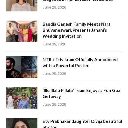
June 29, 2026
Bandla Ganesh Family Meets Nara
Bhuvaneswari, Presents Janani’s
Wedding Invitation
June 29, 2026
NTR x Trivikram Officially Announced
with a Powerful Poster
June 29, 2026
‘Illu Illalu Pillalu’ Team Enjoys a Fun Goa
Getaway
June 29, 2026
Etv Prabhakar daughter Divija beautiful
photos